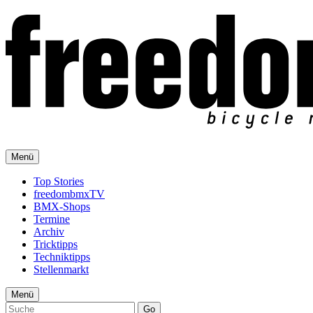
Menü
Top Stories
freedombmxTV
BMX-Shops
Termine
Archiv
Tricktipps
Techniktipps
Stellenmarkt
Menü
Go