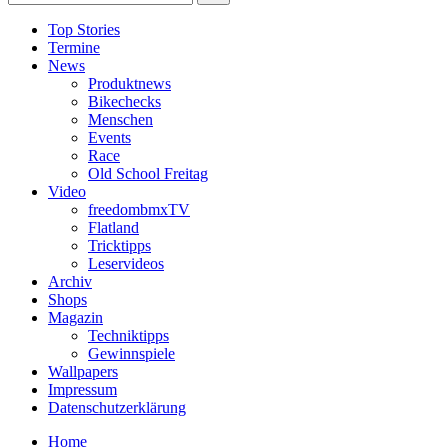
Top Stories
Termine
News
Produktnews
Bikechecks
Menschen
Events
Race
Old School Freitag
Video
freedombmxTV
Flatland
Tricktipps
Leservideos
Archiv
Shops
Magazin
Techniktipps
Gewinnspiele
Wallpapers
Impressum
Datenschutzerklärung
Home