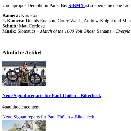
Und apropos Demolition Parts: Bei
SIBMX
ist soeben eine neue Lie
Kamera:
Kris Fox
2. Kamera:
Dennis Enarson, Corey Walsh, Andrew Knight und Mike
Schnitt:
Matt Cordova
Musik:
Slomatics –
March of the 1000 Volt Ghost
, Santana –
Everyth
Ähnliche Artikel
Neue Signatureparts für Paul Thölen – Bikecheck
#paulthoelencontent
Neue Signatureparts für Paul Thölen – Bikecheck