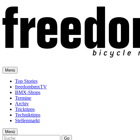
Menü
Top Stories
freedombmxTV
BMX-Shops
Termine
Archiv
Tricktipps
Techniktipps
Stellenmarkt
Menü
Go