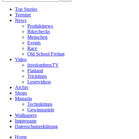
Top Stories
Termine
News
Produktnews
Bikechecks
Menschen
Events
Race
Old School Freitag
Video
freedombmxTV
Flatland
Tricktipps
Leservideos
Archiv
Shops
Magazin
Techniktipps
Gewinnspiele
Wallpapers
Impressum
Datenschutzerklärung
Home