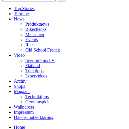
Top Stories
Termine
News
Produktnews
Bikechecks
Menschen
Events
Race
Old School Freitag
Video
freedombmxTV
Flatland
Tricktipps
Leservideos
Archiv
Shops
Magazin
Techniktipps
Gewinnspiele
Wallpapers
Impressum
Datenschutzerklärung
Home