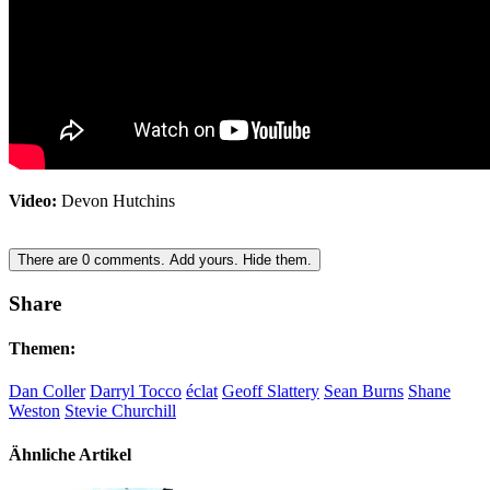
Video:
Devon Hutchins
There are
0
comments.
Add yours.
Hide them.
Share
Themen:
Dan Coller
Darryl Tocco
éclat
Geoff Slattery
Sean Burns
Shane
Weston
Stevie Churchill
Ähnliche Artikel