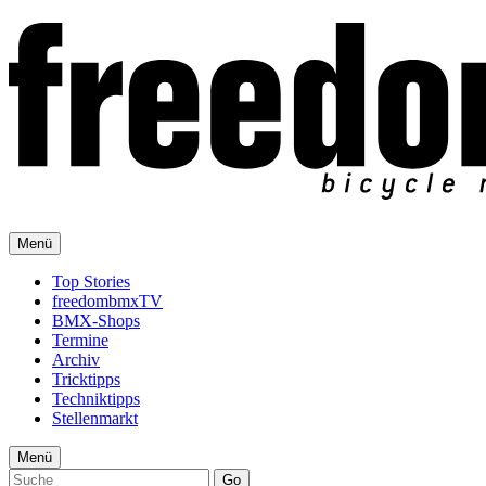
Menü
Top Stories
freedombmxTV
BMX-Shops
Termine
Archiv
Tricktipps
Techniktipps
Stellenmarkt
Menü
Go