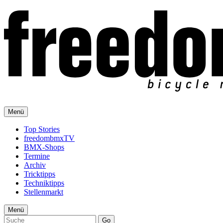
Menü
Top Stories
freedombmxTV
BMX-Shops
Termine
Archiv
Tricktipps
Techniktipps
Stellenmarkt
Menü
Go