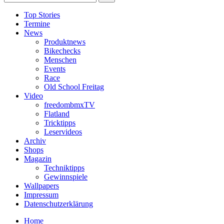
Top Stories
Termine
News
Produktnews
Bikechecks
Menschen
Events
Race
Old School Freitag
Video
freedombmxTV
Flatland
Tricktipps
Leservideos
Archiv
Shops
Magazin
Techniktipps
Gewinnspiele
Wallpapers
Impressum
Datenschutzerklärung
Home