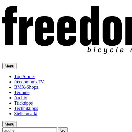
Menü
Top Stories
freedombmxTV
BMX-Shops
Termine
Archiv
Tricktipps
Techniktipps
Stellenmarkt
Menü
Go