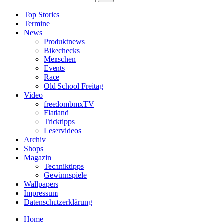
Top Stories
Termine
News
Produktnews
Bikechecks
Menschen
Events
Race
Old School Freitag
Video
freedombmxTV
Flatland
Tricktipps
Leservideos
Archiv
Shops
Magazin
Techniktipps
Gewinnspiele
Wallpapers
Impressum
Datenschutzerklärung
Home