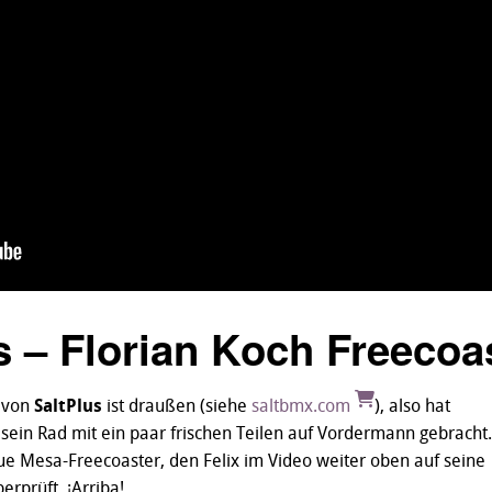
s – Florian Koch Freecoa
n von
SaltPlus
ist draußen (siehe
saltbmx.com
), also hat
sein Rad mit ein paar frischen Teilen auf Vordermann gebracht.
ue Mesa-Freecoaster, den Felix im Video weiter oben auf seine
erprüft. ¡Arriba!