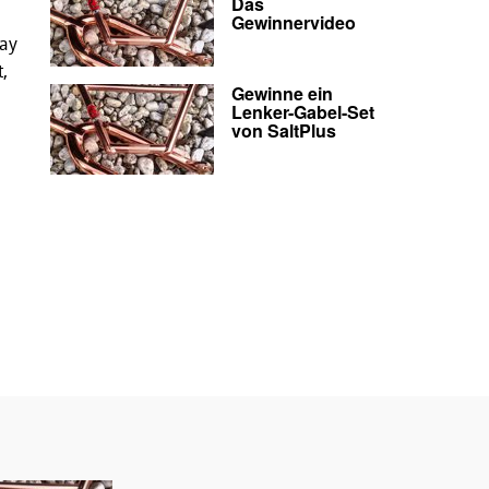
Das
Gewinnervideo
way
,
Gewinne ein
Lenker-Gabel-Set
von SaltPlus