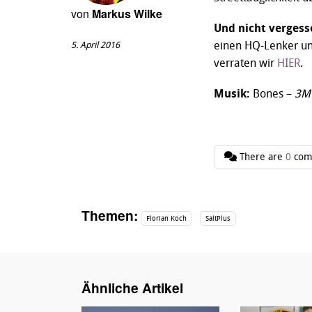
von
Markus Wilke
Und nicht vergess
einen HQ-Lenker un
5. April 2016
verraten wir
HIER
.
Musik:
Bones –
3M
There are
0
com
Themen:
Florian Koch
SaltPlus
Ähnliche Artikel