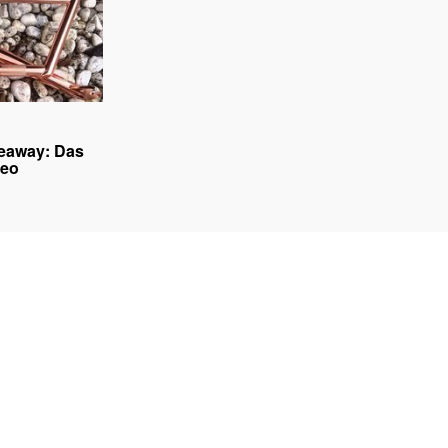
eaway: Das
deo