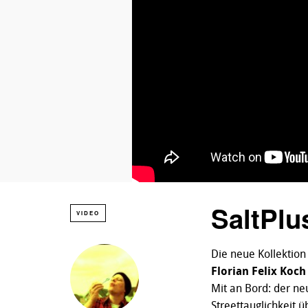
SaltPlu
VIDEO
Die neue Kollektio
Florian Felix Koch
Mit an Bord: der ne
Streettauglichkeit üb