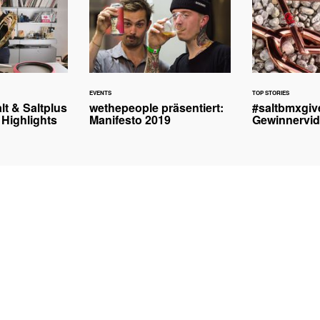
EVENTS
TOP STORIES
lt & Saltplus
wethepeople präsentiert:
#saltbmxgiv
 Highlights
Manifesto 2019
Gewinnervi