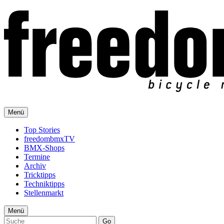
Menü
Top Stories
freedombmxTV
BMX-Shops
Termine
Archiv
Tricktipps
Techniktipps
Stellenmarkt
Menü
Go