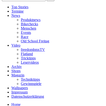
Top Stories
Termine
News
Produktnews
Bikechecks
Menschen
Events
Race
Old School Freitag
Video
freedombmxTV
Flatland
Tricktipps
Leservideos
Archiv
Shops
Magazin
Techniktipps
Gewinnspiele
Wallpapers
Impressum
Datenschutzerklärung
Home