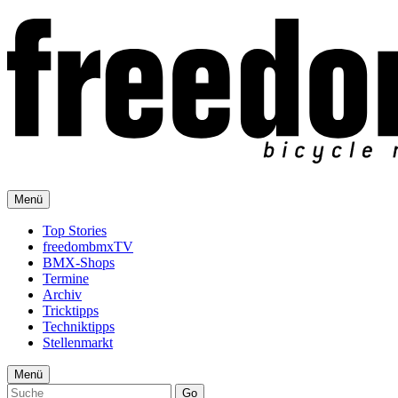
Menü
Top Stories
freedombmxTV
BMX-Shops
Termine
Archiv
Tricktipps
Techniktipps
Stellenmarkt
Menü
Go