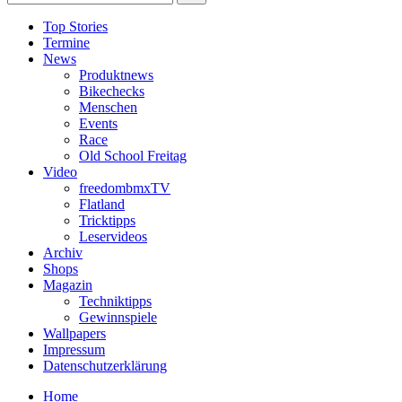
Top Stories
Termine
News
Produktnews
Bikechecks
Menschen
Events
Race
Old School Freitag
Video
freedombmxTV
Flatland
Tricktipps
Leservideos
Archiv
Shops
Magazin
Techniktipps
Gewinnspiele
Wallpapers
Impressum
Datenschutzerklärung
Home