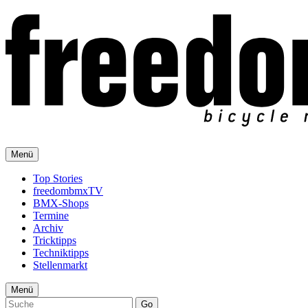
Menü
Top Stories
freedombmxTV
BMX-Shops
Termine
Archiv
Tricktipps
Techniktipps
Stellenmarkt
Menü
Go