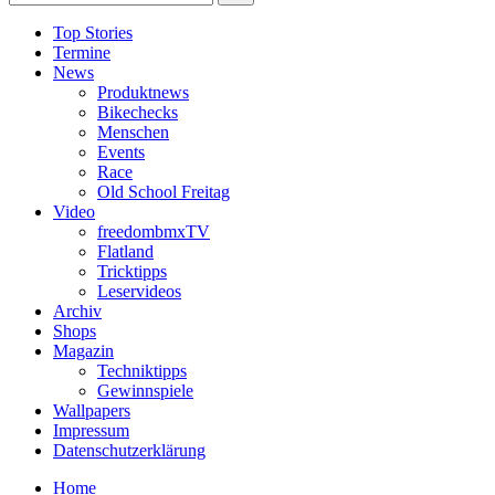
Top Stories
Termine
News
Produktnews
Bikechecks
Menschen
Events
Race
Old School Freitag
Video
freedombmxTV
Flatland
Tricktipps
Leservideos
Archiv
Shops
Magazin
Techniktipps
Gewinnspiele
Wallpapers
Impressum
Datenschutzerklärung
Home