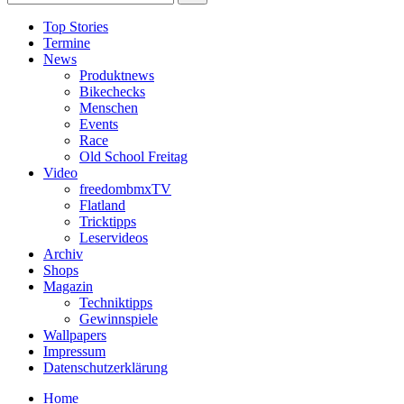
Top Stories
Termine
News
Produktnews
Bikechecks
Menschen
Events
Race
Old School Freitag
Video
freedombmxTV
Flatland
Tricktipps
Leservideos
Archiv
Shops
Magazin
Techniktipps
Gewinnspiele
Wallpapers
Impressum
Datenschutzerklärung
Home