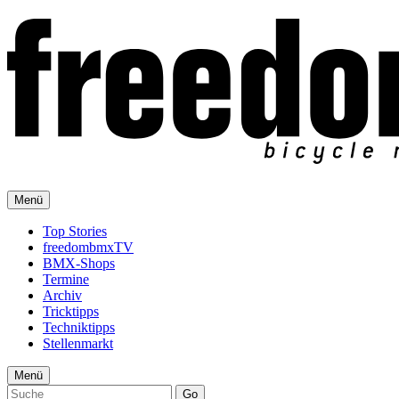
Menü
Top Stories
freedombmxTV
BMX-Shops
Termine
Archiv
Tricktipps
Techniktipps
Stellenmarkt
Menü
Go