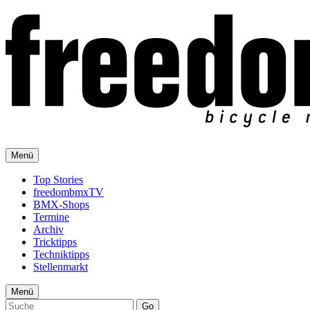
Menü
Top Stories
freedombmxTV
BMX-Shops
Termine
Archiv
Tricktipps
Techniktipps
Stellenmarkt
Menü
Go