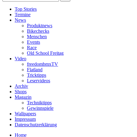
Top Stories
Termine
News
Produktnews
Bikechecks
Menschen
Events
Race
Old School Freitag
Video
freedombmxTV
Flatland
Tricktipps
Leservideos
Archiv
Shops
Magazin
Techniktipps
Gewinnspiele
Wallpapers
Impressum
Datenschutzerklärung
Home