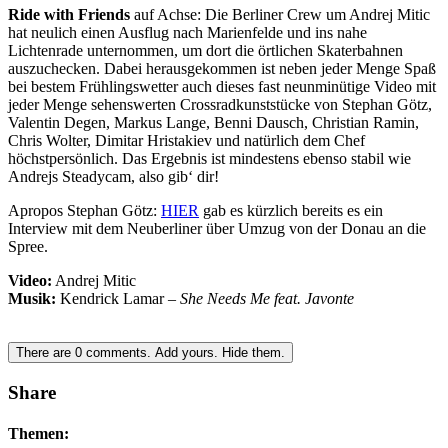
Ride with Friends
auf Achse: Die Berliner Crew um Andrej Mitic
hat neulich einen Ausflug nach Marienfelde und ins nahe
Lichtenrade unternommen, um dort die örtlichen Skaterbahnen
auszuchecken. Dabei herausgekommen ist neben jeder Menge Spaß
bei bestem Frühlingswetter auch dieses fast neunminütige Video mit
jeder Menge sehenswerten Crossradkunststücke von Stephan Götz,
Valentin Degen, Markus Lange, Benni Dausch, Christian Ramin,
Chris Wolter, Dimitar Hristakiev und natürlich dem Chef
höchstpersönlich. Das Ergebnis ist mindestens ebenso stabil wie
Andrejs Steadycam, also gib‘ dir!
Apropos Stephan Götz:
HIER
gab es kürzlich bereits es ein
Interview mit dem Neuberliner über Umzug von der Donau an die
Spree.
Video:
Andrej Mitic
Musik:
Kendrick Lamar –
She Needs Me feat. Javonte
There are
0
comments.
Add yours.
Hide them.
Share
Themen: