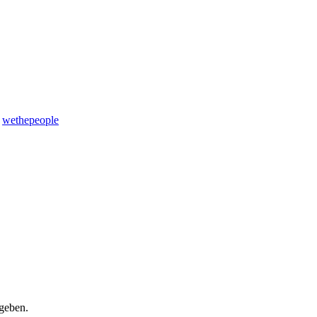
wethepeople
 geben.