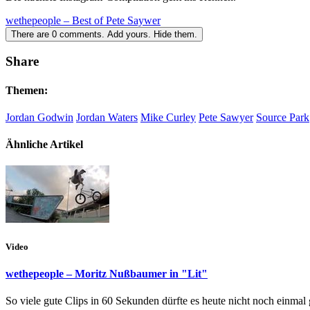
wethepeople – Best of Pete Saywer
There are
0
comments.
Add yours.
Hide them.
Share
Themen:
Jordan Godwin
Jordan Waters
Mike Curley
Pete Sawyer
Source Park
Ähnliche Artikel
Video
wethepeople – Moritz Nußbaumer in "Lit"
So viele gute Clips in 60 Sekunden dürfte es heute nicht noch einmal