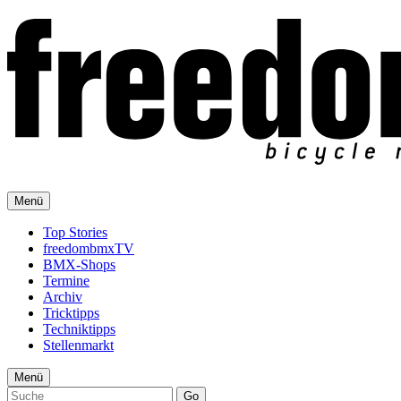
Menü
Top Stories
freedombmxTV
BMX-Shops
Termine
Archiv
Tricktipps
Techniktipps
Stellenmarkt
Menü
Go