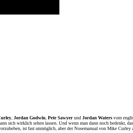
urley
,
Jordan Godwin
,
Pete Sawyer
und
Jordan Waters
vom englis
n sich wirklich sehen lassen. Und wenn man dann noch bedenkt, dass d
vorzuheben, ist fast unmöglich, aber der Nosemanual von Mike Curley 