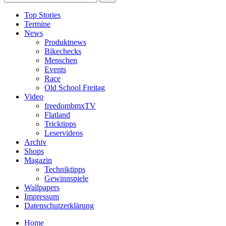
Top Stories
Termine
News
Produktnews
Bikechecks
Menschen
Events
Race
Old School Freitag
Video
freedombmxTV
Flatland
Tricktipps
Leservideos
Archiv
Shops
Magazin
Techniktipps
Gewinnspiele
Wallpapers
Impressum
Datenschutzerklärung
Home