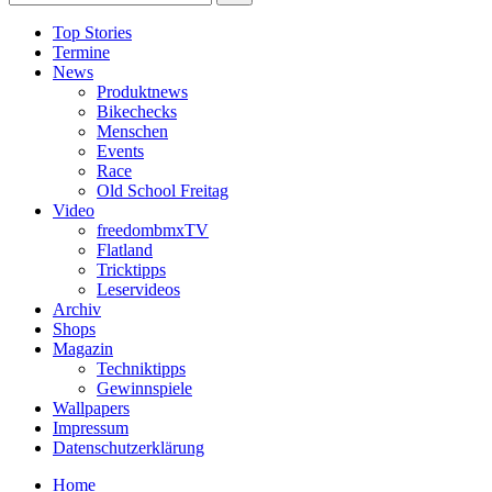
Top Stories
Termine
News
Produktnews
Bikechecks
Menschen
Events
Race
Old School Freitag
Video
freedombmxTV
Flatland
Tricktipps
Leservideos
Archiv
Shops
Magazin
Techniktipps
Gewinnspiele
Wallpapers
Impressum
Datenschutzerklärung
Home