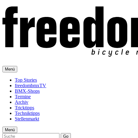
Menü
Top Stories
freedombmxTV
BMX-Shops
Termine
Archiv
Tricktipps
Techniktipps
Stellenmarkt
Menü
Go