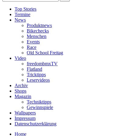
Top Stories
Termine
News
Produktnews
Bikechecks
Menschen
Events
Race
Old School Freitag
Video
freedombmxTV
Flatland
Tricktipps
Leservideos
Archiv
Shops
Magazin
Techniktipps
Gewinnspiele
Wallpapers
Impressum
Datenschutzerklärung
Home