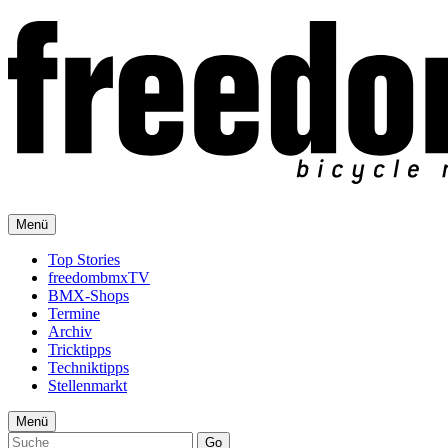
Menü
Top Stories
freedombmxTV
BMX-Shops
Termine
Archiv
Tricktipps
Techniktipps
Stellenmarkt
Menü
Go