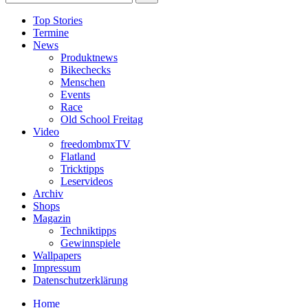
Top Stories
Termine
News
Produktnews
Bikechecks
Menschen
Events
Race
Old School Freitag
Video
freedombmxTV
Flatland
Tricktipps
Leservideos
Archiv
Shops
Magazin
Techniktipps
Gewinnspiele
Wallpapers
Impressum
Datenschutzerklärung
Home