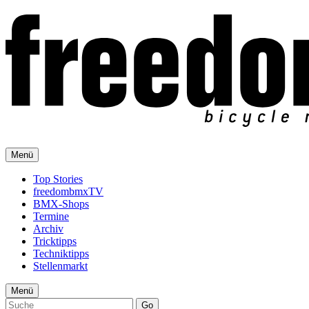
Menü
Top Stories
freedombmxTV
BMX-Shops
Termine
Archiv
Tricktipps
Techniktipps
Stellenmarkt
Menü
Go