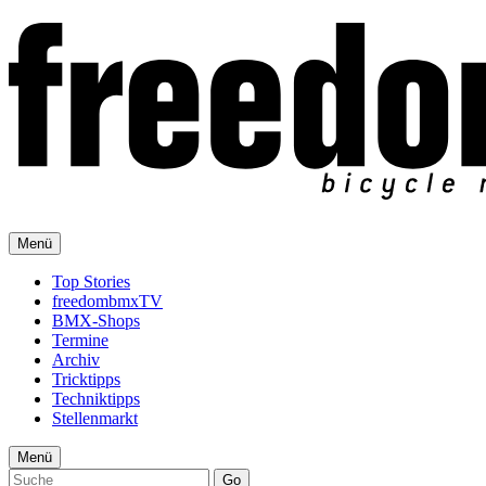
Menü
Top Stories
freedombmxTV
BMX-Shops
Termine
Archiv
Tricktipps
Techniktipps
Stellenmarkt
Menü
Go