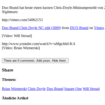
Duo Brand hat heute einen kurzen Chris-Doyle-Minirampenedit von 2
Nightmare
.
http://vimeo.com/34962153
Duo Brand Chris Doyle NC edit (2009)
from
DUO Brand
on
Vimeo
.
[Video: Will Stroud]
http://www.youtube.com/watch?v=uMgchhif-KA
[Video: Brian Wizmerski]
There are
0
comments.
Add yours.
Hide them.
Share
Themen:
Brian Wizmerski
Chris Doyle
Duo Brand
Square One
Will Stroud
Ähnliche Artikel