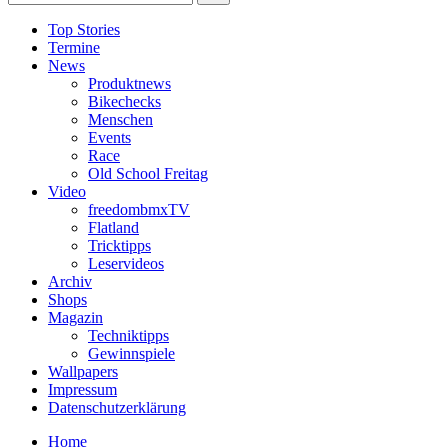
Top Stories
Termine
News
Produktnews
Bikechecks
Menschen
Events
Race
Old School Freitag
Video
freedombmxTV
Flatland
Tricktipps
Leservideos
Archiv
Shops
Magazin
Techniktipps
Gewinnspiele
Wallpapers
Impressum
Datenschutzerklärung
Home