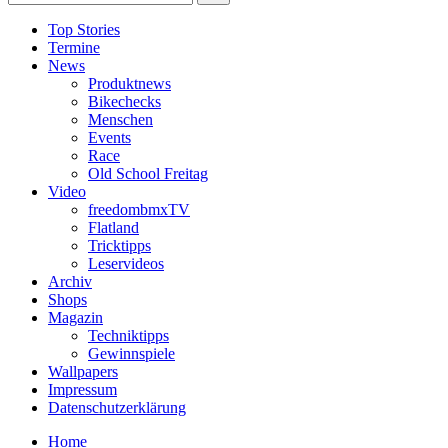
Top Stories
Termine
News
Produktnews
Bikechecks
Menschen
Events
Race
Old School Freitag
Video
freedombmxTV
Flatland
Tricktipps
Leservideos
Archiv
Shops
Magazin
Techniktipps
Gewinnspiele
Wallpapers
Impressum
Datenschutzerklärung
Home