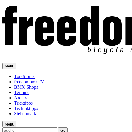
Menü
Top Stories
freedombmxTV
BMX-Shops
Termine
Archiv
Tricktipps
Techniktipps
Stellenmarkt
Menü
Go