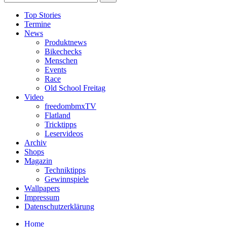
Top Stories
Termine
News
Produktnews
Bikechecks
Menschen
Events
Race
Old School Freitag
Video
freedombmxTV
Flatland
Tricktipps
Leservideos
Archiv
Shops
Magazin
Techniktipps
Gewinnspiele
Wallpapers
Impressum
Datenschutzerklärung
Home