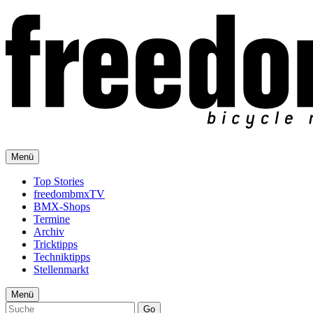
Menü
Top Stories
freedombmxTV
BMX-Shops
Termine
Archiv
Tricktipps
Techniktipps
Stellenmarkt
Menü
Go