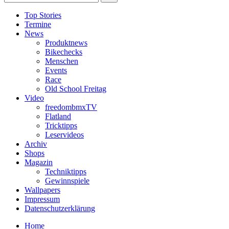
Top Stories
Termine
News
Produktnews
Bikechecks
Menschen
Events
Race
Old School Freitag
Video
freedombmxTV
Flatland
Tricktipps
Leservideos
Archiv
Shops
Magazin
Techniktipps
Gewinnspiele
Wallpapers
Impressum
Datenschutzerklärung
Home