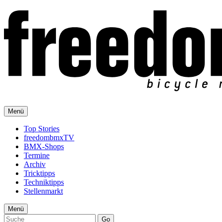
Menü
Top Stories
freedombmxTV
BMX-Shops
Termine
Archiv
Tricktipps
Techniktipps
Stellenmarkt
Menü
Go