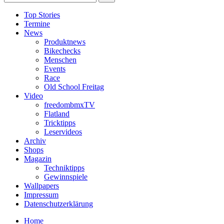
Top Stories
Termine
News
Produktnews
Bikechecks
Menschen
Events
Race
Old School Freitag
Video
freedombmxTV
Flatland
Tricktipps
Leservideos
Archiv
Shops
Magazin
Techniktipps
Gewinnspiele
Wallpapers
Impressum
Datenschutzerklärung
Home