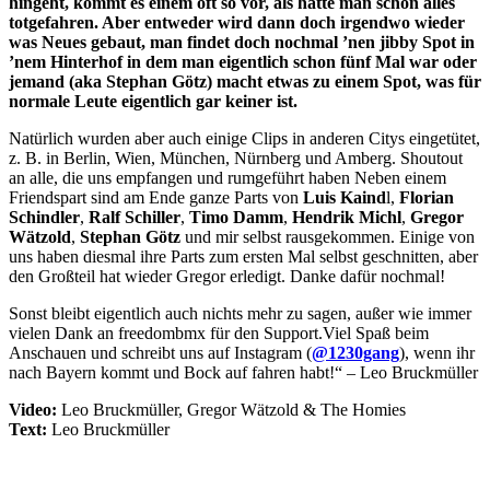
hingeht, kommt es einem oft so vor, als hätte man schon alles
totgefahren. Aber entweder wird dann doch irgendwo wieder
was Neues gebaut, man findet doch nochmal ’nen jibby Spot in
’nem Hinterhof in dem man eigentlich schon fünf Mal war oder
jemand (aka Stephan Götz) macht etwas zu einem Spot, was für
normale Leute eigentlich gar keiner ist.
Natürlich wurden aber auch einige Clips in anderen Citys eingetütet,
z. B. in Berlin, Wien, München, Nürnberg und Amberg. Shoutout
an alle, die uns empfangen und rumgeführt haben Neben einem
Friendspart sind am Ende ganze Parts von
Luis Kaind
l,
Florian
Schindler
,
Ralf Schiller
,
Timo Damm
,
Hendrik Michl
,
Gregor
Wätzold
,
Stephan Götz
und mir selbst rausgekommen. Einige von
uns haben diesmal ihre Parts zum ersten Mal selbst geschnitten, aber
den Großteil hat wieder Gregor erledigt. Danke dafür nochmal!
Sonst bleibt eigentlich auch nichts mehr zu sagen, außer wie immer
vielen Dank an freedombmx für den Support.Viel Spaß beim
Anschauen und schreibt uns auf Instagram (
@1230gang
), wenn ihr
nach Bayern kommt und Bock auf fahren habt!“ – Leo Bruckmüller
Video:
Leo Bruckmüller, Gregor Wätzold & The Homies
Text:
Leo Bruckmüller