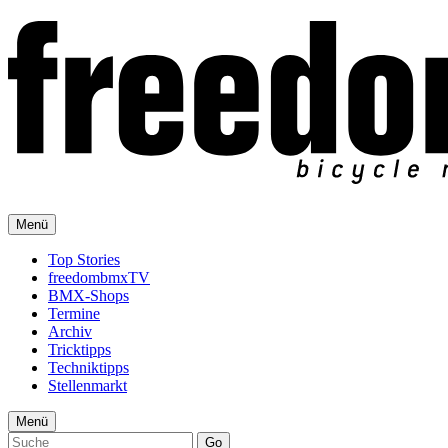
Menü
Top Stories
freedombmxTV
BMX-Shops
Termine
Archiv
Tricktipps
Techniktipps
Stellenmarkt
Menü
Go