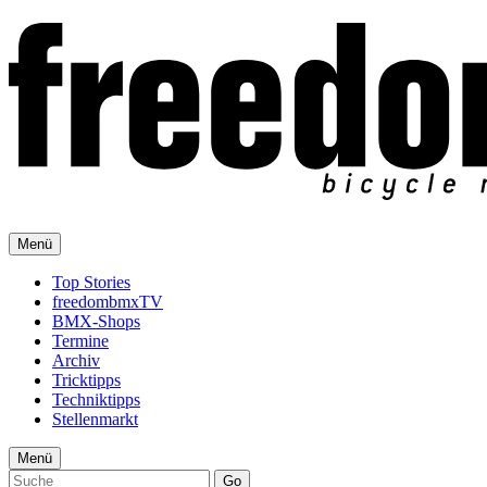
Menü
Top Stories
freedombmxTV
BMX-Shops
Termine
Archiv
Tricktipps
Techniktipps
Stellenmarkt
Menü
Go