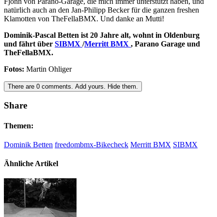
Fjonn von Parano-Garage, die mich immer unterstützt haben, und
natürlich auch an den Jan-Philipp Becker für die ganzen freshen
Klamotten von TheFellaBMX. Und danke an Mutti!
Dominik-Pascal Betten ist 20 Jahre alt, wohnt in Oldenburg
und fährt über
SIBMX
/
Merritt BMX
, Parano Garage und
TheFellaBMX.
Fotos:
Martin Ohliger
There are
0
comments.
Add yours.
Hide them.
Share
Themen:
Dominik Betten
freedombmx-Bikecheck
Merritt BMX
SIBMX
Ähnliche Artikel