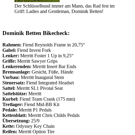
Der Schlüsselbund immer am Mann, das Rad fest im
Griff: Ladies and Gentleman, Dominik Betten!
Dominik Betten Bikecheck:
Rahmen:
Fiend Reynolds Frame in 20,75“
Gabel:
Fiend Invest Fork
Lenker:
Merritt Foster 1 Up in 9,25“
Griffe:
Merritt Sawyer Grips
Lenkerenden:
Merritt Insert Bar Ends
Bremsanlage:
Gesicht, Füße, Hände
Vorbau:
Merritt Inaugural Stem
Steuersatz:
Fiend Integrated Headset
Sattel:
Merritt SL1 Pivotal Seat
Sattelstütze:
Merritt
Kurbel:
Fiend Team Crank (175 mm)
Tretlager:
Fiend Mid-BB Kit
Pedale:
Merritt P1 Pedals
Kettenblatt:
Merritt Chris Childs Pedals
Übersetzung:
25/9
Kette:
Odyssey Key Chain
Reifen:
Merritt Option Tire