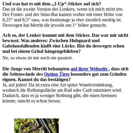
Und was hat es mit dem „1-Up“-Sticker auf sich?
Das ist die zweite Version des Lenkers, wenn ich mich nicht irre.
Der Foster- und der Sims-Bar kamen vorher mit einer Höhe von
8,25“ und 8,5“ raus, was heutzutage ja eher ziemlich niedrig ist.
Deswegen hat Merritt die jeweils um 1“ höher gemacht.
Ach so, der Lenker kommt mit dem Sticker. Das war mir nicht
bewusst. Was anderes: Zwischen Hubguard und
Gabelausfallenden klafft eine Lücke. Bist du deswegen schon
mal bei einem Grind hängengeblieben?
Ne, so etwas ist mir noch nie passiert.
Die Jungs von Merritt behaupten
auf ihrer Webseite
, dass sich
die Seitenwände des
Option Tires
besonders gut zum Grinden
eignen. Kannst du das bestätigen?
Ja, auf jeden! Da ist extra eine Art spitze Wandverstärkung,
wodurch die Reibungsfläche am Rail oder Curb minimiert wird.
Dadurch, dass es ja weniger Reibung gibt, die einen bremsen
könnte, rutscht es schon besser.