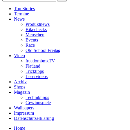
Top Stories
Termine
News
Produktnews
Bikechecks
Menschen
Events
Race
Old School Freitag
Video
freedombmxTV
Flatland
Tricktipps
Leservideos
Archiv
Shops
Magazin
Techniktipps
Gewinnspiele
Wallpapers
Impressum
Datenschutzerklärung
Home