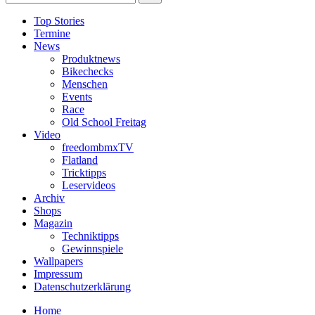
Top Stories
Termine
News
Produktnews
Bikechecks
Menschen
Events
Race
Old School Freitag
Video
freedombmxTV
Flatland
Tricktipps
Leservideos
Archiv
Shops
Magazin
Techniktipps
Gewinnspiele
Wallpapers
Impressum
Datenschutzerklärung
Home