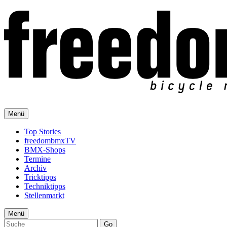
Menü
Top Stories
freedombmxTV
BMX-Shops
Termine
Archiv
Tricktipps
Techniktipps
Stellenmarkt
Menü
Go