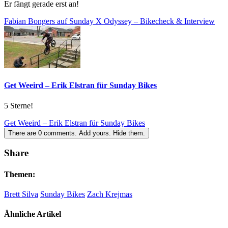
Er fängt gerade erst an!
Fabian Bongers auf Sunday X Odyssey – Bikecheck & Interview
Get Weeird – Erik Elstran für Sunday Bikes
5 Sterne!
Get Weeird – Erik Elstran für Sunday Bikes
There are
0
comments.
Add yours.
Hide them.
Share
Themen:
Brett Silva
Sunday Bikes
Zach Krejmas
Ähnliche Artikel