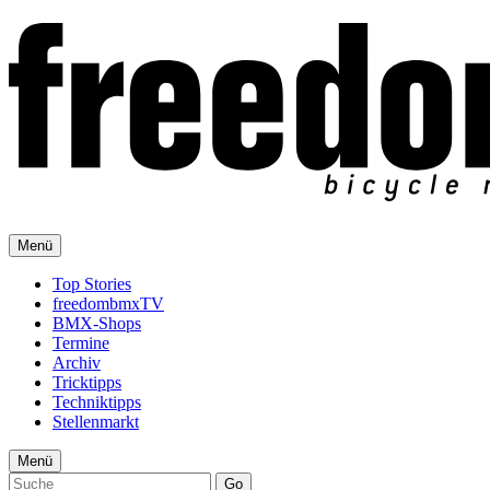
Menü
Top Stories
freedombmxTV
BMX-Shops
Termine
Archiv
Tricktipps
Techniktipps
Stellenmarkt
Menü
Go