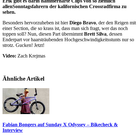
Erik gibt es darin hammerharte Clips von so ziemlich
allenSonntagsfahrern der kalifornischen Crossradfirma zu
sehen.
Besonders hervorzuheben ist hier
Diego Bravo
, der den Reigen mit
einer Section, die so krass ist, dass man sich fragt, wer das noch
toppen soll? Nun, diesen Part übernimmt
Brett Silva
, dessen
Enderpart vor haarsträubenden Hochgeschwindigkeitsstunts nur so
strotz. Gucken! Jetzt!
Video:
Zach Krejmas
Ähnliche Artikel
Fabian Bongers auf Sunday X Odyssey – Bikecheck &
Interview