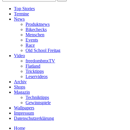
Top Stories
Termine
News
Produktnews
Bikechecks
Menschen
Events
Race
Old School Freitag
Video
freedombmxTV
Flatland
Tricktipps
Leservideos
Archiv
Shops
Magazin
Techniktipps
Gewinnspiele
Wallpapers
Impressum
Datenschutzerklärung
Home