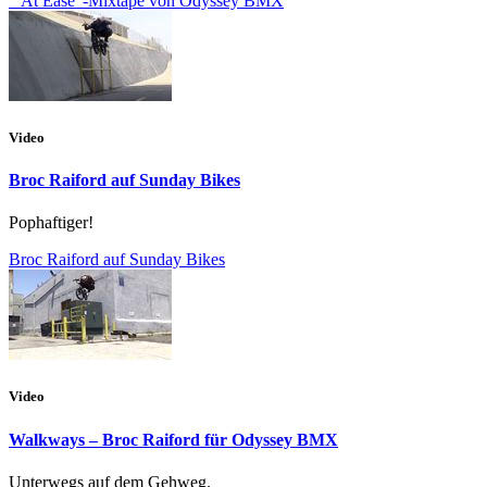
"At Ease"-Mixtape von Odyssey BMX
Video
Broc Raiford auf Sunday Bikes
Pophaftiger!
Broc Raiford auf Sunday Bikes
Video
Walkways – Broc Raiford für Odyssey BMX
Unterwegs auf dem Gehweg.