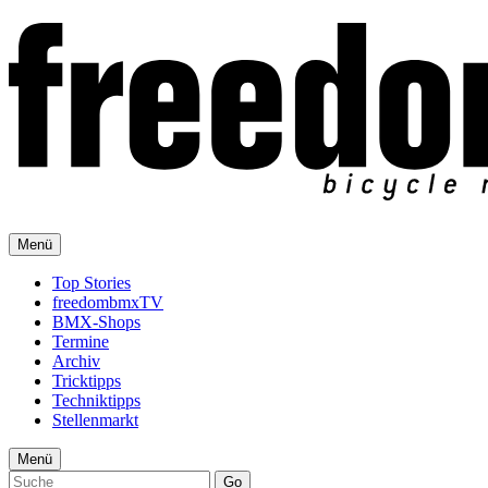
Menü
Top Stories
freedombmxTV
BMX-Shops
Termine
Archiv
Tricktipps
Techniktipps
Stellenmarkt
Menü
Go