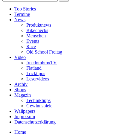
Top Stories
Termine
News
Produktnews
Bikechecks
Menschen
Events
Race
Old School Freitag
Video
freedombmxTV
Flatland
Tricktipps
Leservideos
Archiv
Shops
Magazin
Techniktipps
Gewinnspiele
Wallpapers
Impressum
Datenschutzerklärung
Home