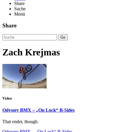
Share
Suche
Menü
Share
Go
Zach Krejmas
Video
Odyssey BMX – „On Lock“ B-Sides
That ender, though.
Odyssey BMX – „On Lock“ B-Sides