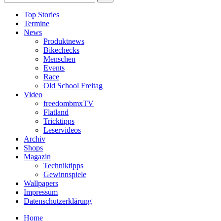
Top Stories
Termine
News
Produktnews
Bikechecks
Menschen
Events
Race
Old School Freitag
Video
freedombmxTV
Flatland
Tricktipps
Leservideos
Archiv
Shops
Magazin
Techniktipps
Gewinnspiele
Wallpapers
Impressum
Datenschutzerklärung
Home