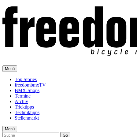
Menü
Top Stories
freedombmxTV
BMX-Shops
Termine
Archiv
Tricktipps
Techniktipps
Stellenmarkt
Menü
Go