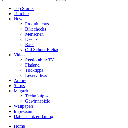
Top Stories
Termine
News
Produktnews
Bikechecks
Menschen
Events
Race
Old School Freitag
Video
freedombmxTV
Flatland
Tricktipps
Leservideos
Archiv
Shops
Magazin
Techniktipps
Gewinnspiele
Wallpapers
Impressum
Datenschutzerklärung
Home