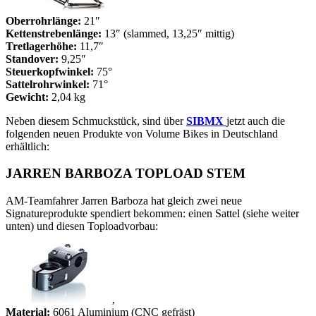
Oberrohrlänge:
21″
Kettenstrebenlänge:
13″ (slammed, 13,25″ mittig)
Tretlagerhöhe:
11,7″
Standover:
9,25″
Steuerkopfwinkel:
75°
Sattelrohrwinkel:
71°
Gewicht:
2,04 kg
Neben diesem Schmuckstück, sind über
SIBMX
jetzt auch die
folgenden neuen Produkte von Volume Bikes in Deutschland
erhältlich:
JARREN BARBOZA TOPLOAD STEM
AM-Teamfahrer Jarren Barboza hat gleich zwei neue
Signatureprodukte spendiert bekommen: einen Sattel (siehe weiter
unten) und diesen Toploadvorbau:
‚
Material:
6061 Aluminium (CNC gefräst)