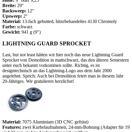
Höhe:
9″ oder 9,25″
Breite:
29″
Backsweep:
12°
Upsweep:
2°
Material:
13-fach gebutted, hitzebehandeltes 4130 Chromoly
Farbe:
schwarz
Gewicht:
941 g (9″)
LIGHTNING GUARD SPROCKET
Last, but not least hätten wir hier noch das neue Lightning Guard
Sprocket von Demolition in mattschwarz, das den älteren Semestern
unter euch bekannt vorkommen sollte. Richtig, es ist
designtechnisch an das Lightning-Logo aus dem Jahr 2000
angelehnt. Sprich: Auch bei Demolition feiert man in diesem Jahr
20-Jähriges. Wir gratulieren herzlichst!
Material:
7075 Aluminium (3D CNC gefräst)
Features:
zwei Kurbelaufnahmen, 24-mm-Bohrung (Adapter für 19