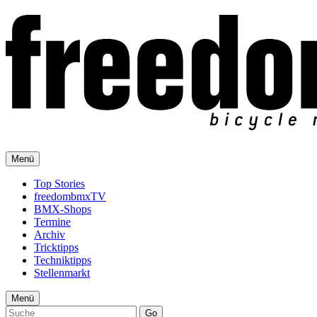
Menü
Top Stories
freedombmxTV
BMX-Shops
Termine
Archiv
Tricktipps
Techniktipps
Stellenmarkt
Menü
Go