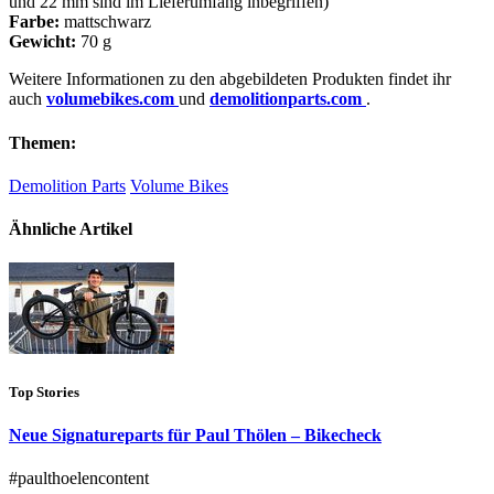
und 22 mm sind im Lieferumfang inbegriffen)
Farbe:
mattschwarz
Gewicht:
70 g
Weitere Informationen zu den abgebildeten Produkten findet ihr
auch
volumebikes.com
und
demolitionparts.com
.
Themen:
Demolition Parts
Volume Bikes
Ähnliche Artikel
Top Stories
Neue Signatureparts für Paul Thölen – Bikecheck
#paulthoelencontent