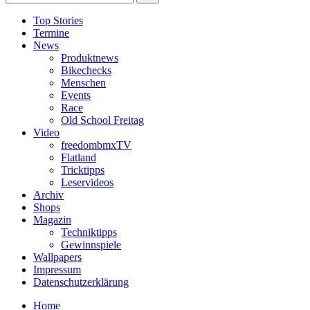
Top Stories
Termine
News
Produktnews
Bikechecks
Menschen
Events
Race
Old School Freitag
Video
freedombmxTV
Flatland
Tricktipps
Leservideos
Archiv
Shops
Magazin
Techniktipps
Gewinnspiele
Wallpapers
Impressum
Datenschutzerklärung
Home