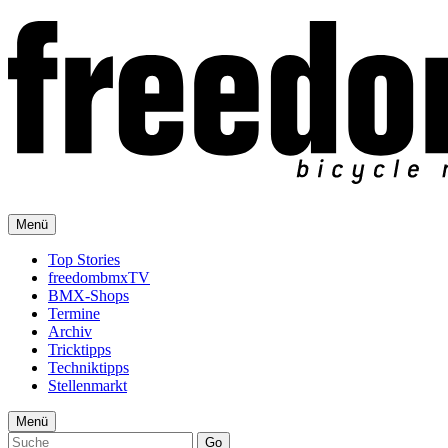
Menü
Top Stories
freedombmxTV
BMX-Shops
Termine
Archiv
Tricktipps
Techniktipps
Stellenmarkt
Menü
Go