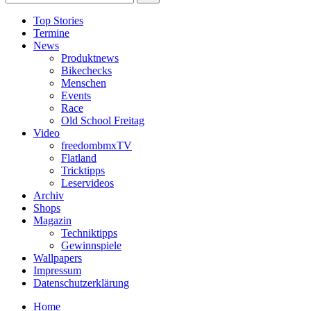
Top Stories
Termine
News
Produktnews
Bikechecks
Menschen
Events
Race
Old School Freitag
Video
freedombmxTV
Flatland
Tricktipps
Leservideos
Archiv
Shops
Magazin
Techniktipps
Gewinnspiele
Wallpapers
Impressum
Datenschutzerklärung
Home