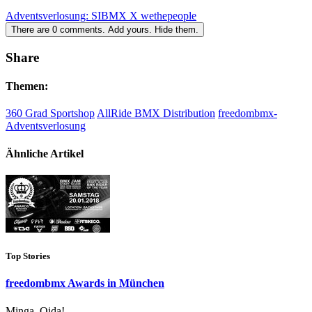
Adventsverlosung: SIBMX X wethepeople
There are
0
comments.
Add yours.
Hide them.
Share
Themen:
360 Grad Sportshop
AllRide BMX Distribution
freedombmx-
Adventsverlosung
Ähnliche Artikel
Top Stories
freedombmx Awards in München
Minga, Oida!