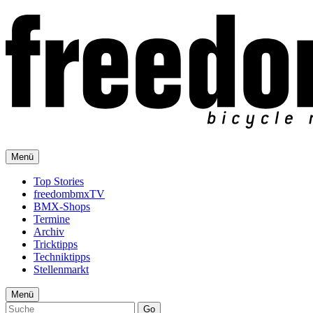
Menü
Top Stories
freedombmxTV
BMX-Shops
Termine
Archiv
Tricktipps
Techniktipps
Stellenmarkt
Menü
Go