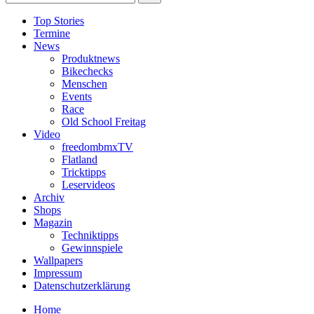
Top Stories
Termine
News
Produktnews
Bikechecks
Menschen
Events
Race
Old School Freitag
Video
freedombmxTV
Flatland
Tricktipps
Leservideos
Archiv
Shops
Magazin
Techniktipps
Gewinnspiele
Wallpapers
Impressum
Datenschutzerklärung
Home