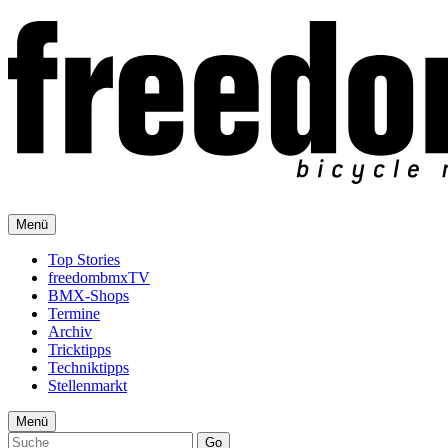
Menü
Top Stories
freedombmxTV
BMX-Shops
Termine
Archiv
Tricktipps
Techniktipps
Stellenmarkt
Menü
Go