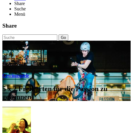
Share
Suche
Menü
Share
Go
Gewinnspiele
5 x 2 Freikarten für die Passion zu
gewinnen