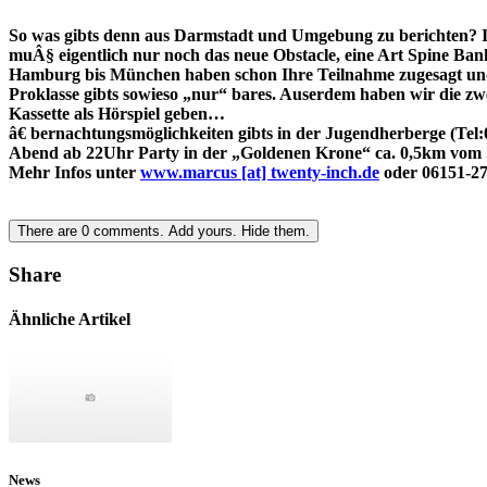
So was gibts denn aus Darmstadt und Umgebung zu berichten? Im
muÂ§ eigentlich nur noch das neue Obstacle, eine Art Spine Ban
Hamburg bis München haben schon Ihre Teilnahme zugesagt und d
Proklasse gibts sowieso „nur“ bares. Auserdem haben wir die zw
Kassette als Hörspiel geben…
â€ bernachtungsmöglichkeiten gibts in der Jugendherberge (Te
Abend ab 22Uhr Party in der „Goldenen Krone“ ca. 0,5km vom Sk
Mehr Infos unter
www.marcus [at] twenty-inch.de
oder 06151-2
There are
0
comments.
Add yours.
Hide them.
Share
Ähnliche Artikel
News