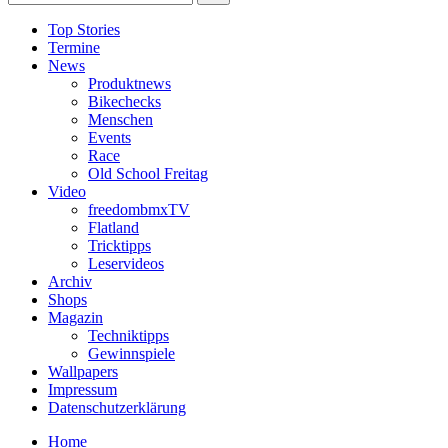
Top Stories
Termine
News
Produktnews
Bikechecks
Menschen
Events
Race
Old School Freitag
Video
freedombmxTV
Flatland
Tricktipps
Leservideos
Archiv
Shops
Magazin
Techniktipps
Gewinnspiele
Wallpapers
Impressum
Datenschutzerklärung
Home