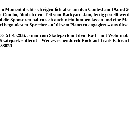
 Moment dreht sich eigentlich alles um den Contest am 19.und 2
k Combo, ähnlich dem Teil vom Backyard Jam, fertig gestellt wer
ie Sponsoren haben sich auch nicht lumpen lassen und eine Menge
ei begnadesten Sprecher auf diesem Planeten engagiert – aus dies
l:06151-45293), 5 min vom Skatepark mit dem Rad – mit Wohnmobi
atepark entfernt – Wer zwischendurch Bock auf Trails Fahren hat
788056