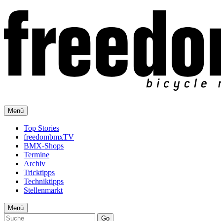
Menü
Top Stories
freedombmxTV
BMX-Shops
Termine
Archiv
Tricktipps
Techniktipps
Stellenmarkt
Menü
Go