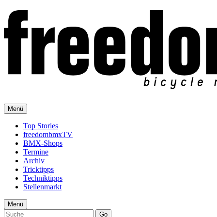
Menü
Top Stories
freedombmxTV
BMX-Shops
Termine
Archiv
Tricktipps
Techniktipps
Stellenmarkt
Menü
Go