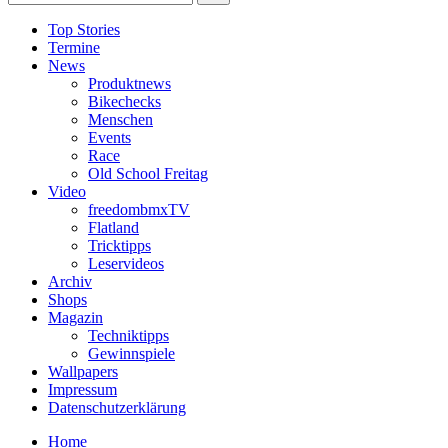
Top Stories
Termine
News
Produktnews
Bikechecks
Menschen
Events
Race
Old School Freitag
Video
freedombmxTV
Flatland
Tricktipps
Leservideos
Archiv
Shops
Magazin
Techniktipps
Gewinnspiele
Wallpapers
Impressum
Datenschutzerklärung
Home