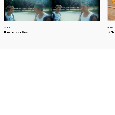
NEWS
NEWS
Barcelona Bust
BCN