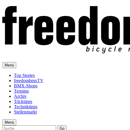
Menü
Top Stories
freedombmxTV
BMX-Shops
Termine
Archiv
Tricktipps
Techniktipps
Stellenmarkt
Menü
Go