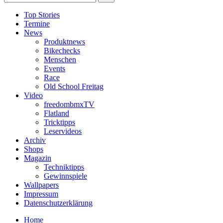
Top Stories
Termine
News
Produktnews
Bikechecks
Menschen
Events
Race
Old School Freitag
Video
freedombmxTV
Flatland
Tricktipps
Leservideos
Archiv
Shops
Magazin
Techniktipps
Gewinnspiele
Wallpapers
Impressum
Datenschutzerklärung
Home