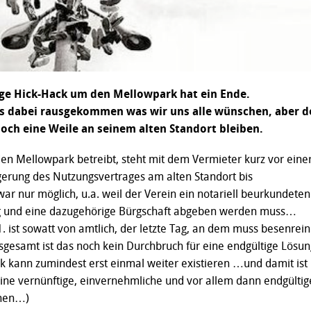
ge Hick-Hack um den Mellowpark hat ein Ende.
das dabei rausgekommen was wir uns alle wünschen, aber d
och eine Weile an seinem alten Standort bleiben.
en Mellowpark betreibt, steht mit dem Vermieter kurz vor eine
gerung des Nutzungsvertrages am alten Standort bis
ar nur möglich, u.a. weil der Verein ein notariell beurkundeten
 und eine dazugehörige Bürgschaft abgeben werden muss…
. ist sowatt von amtlich, der letzte Tag, an dem muss besenrein
esamt ist das noch kein Durchbruch für eine endgültige Lösun
 kann zumindest erst einmal weiter existieren …und damit ist
ine vernünftige, einvernehmliche und vor allem dann endgültig
chen…)