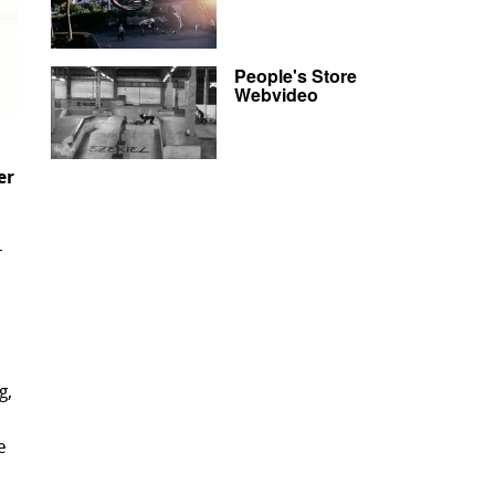
People's Store
Webvideo
er
r
g,
e