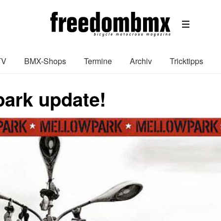
TV
BMX-Shops
Termine
Archiv
Tricktipps
ark update!