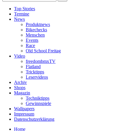
Top Stories
Termine
News
Produktnews
Bikechecks
Menschen
Events
Race
Old School Freitag
Video
freedombmxTV
Flatland
Tricktipps
Leservideos
Archiv
Shops
Magazin
Techniktipps
Gewinnspiele
Wallpapers
Impressum
Datenschutzerklärung
Home