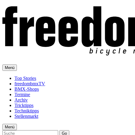
Menü
Top Stories
freedombmxTV
BMX-Shops
Termine
Archiv
Tricktipps
Techniktipps
Stellenmarkt
Menü
Go