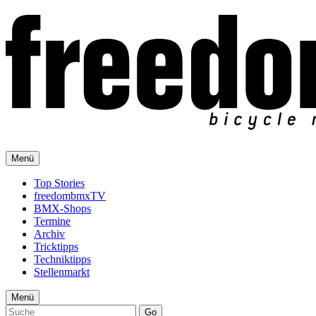
Menü
Top Stories
freedombmxTV
BMX-Shops
Termine
Archiv
Tricktipps
Techniktipps
Stellenmarkt
Menü
Go