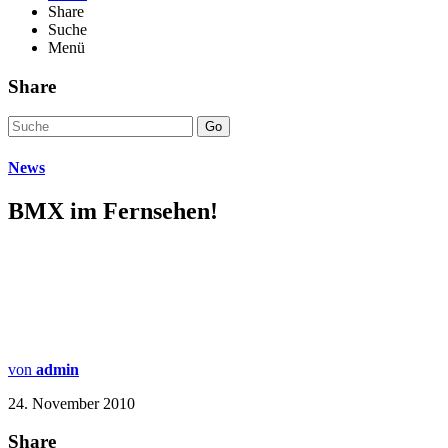
Share
Suche
Menü
Share
Go
News
BMX im Fernsehen!
von
admin
24. November 2010
Share