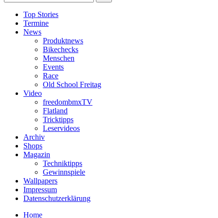
Top Stories
Termine
News
Produktnews
Bikechecks
Menschen
Events
Race
Old School Freitag
Video
freedombmxTV
Flatland
Tricktipps
Leservideos
Archiv
Shops
Magazin
Techniktipps
Gewinnspiele
Wallpapers
Impressum
Datenschutzerklärung
Home