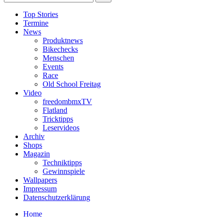
Top Stories
Termine
News
Produktnews
Bikechecks
Menschen
Events
Race
Old School Freitag
Video
freedombmxTV
Flatland
Tricktipps
Leservideos
Archiv
Shops
Magazin
Techniktipps
Gewinnspiele
Wallpapers
Impressum
Datenschutzerklärung
Home