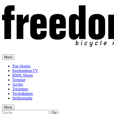
Menü
Top Stories
freedombmxTV
BMX-Shops
Termine
Archiv
Tricktipps
Techniktipps
Stellenmarkt
Menü
Go