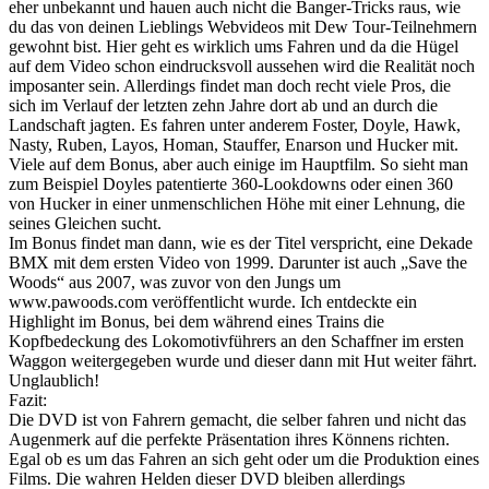
eher unbekannt und hauen auch nicht die Banger-Tricks raus, wie
du das von deinen Lieblings Webvideos mit Dew Tour-Teilnehmern
gewohnt bist. Hier geht es wirklich ums Fahren und da die Hügel
auf dem Video schon eindrucksvoll aussehen wird die Realität noch
imposanter sein. Allerdings findet man doch recht viele Pros, die
sich im Verlauf der letzten zehn Jahre dort ab und an durch die
Landschaft jagten. Es fahren unter anderem Foster, Doyle, Hawk,
Nasty, Ruben, Layos, Homan, Stauffer, Enarson und Hucker mit.
Viele auf dem Bonus, aber auch einige im Hauptfilm. So sieht man
zum Beispiel Doyles patentierte 360-Lookdowns oder einen 360
von Hucker in einer unmenschlichen Höhe mit einer Lehnung, die
seines Gleichen sucht.
Im Bonus findet man dann, wie es der Titel verspricht, eine Dekade
BMX mit dem ersten Video von 1999. Darunter ist auch „Save the
Woods“ aus 2007, was zuvor von den Jungs um
www.pawoods.com veröffentlicht wurde. Ich entdeckte ein
Highlight im Bonus, bei dem während eines Trains die
Kopfbedeckung des Lokomotivführers an den Schaffner im ersten
Waggon weitergegeben wurde und dieser dann mit Hut weiter fährt.
Unglaublich!
Fazit:
Die DVD ist von Fahrern gemacht, die selber fahren und nicht das
Augenmerk auf die perfekte Präsentation ihres Könnens richten.
Egal ob es um das Fahren an sich geht oder um die Produktion eines
Films. Die wahren Helden dieser DVD bleiben allerdings