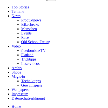
Top Stories
Termine
News
Produktnews
Bikechecks
Menschen
Events
Race
Old School Freitag
Video
freedombmxTV
Flatland
Tricktipps
Leservideos
Archiv
Shops
Magazin
Techniktipps
Gewinnspiele
Wallpapers
Impressum
Datenschutzerklärung
Home