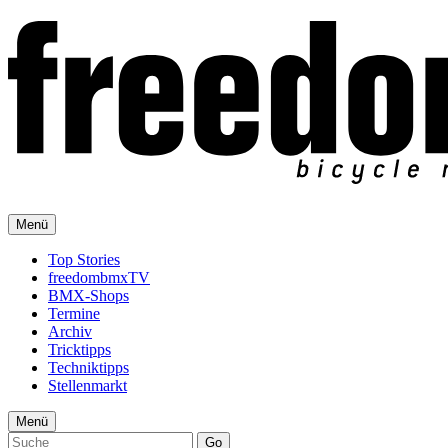
Menü
Top Stories
freedombmxTV
BMX-Shops
Termine
Archiv
Tricktipps
Techniktipps
Stellenmarkt
Menü
Go