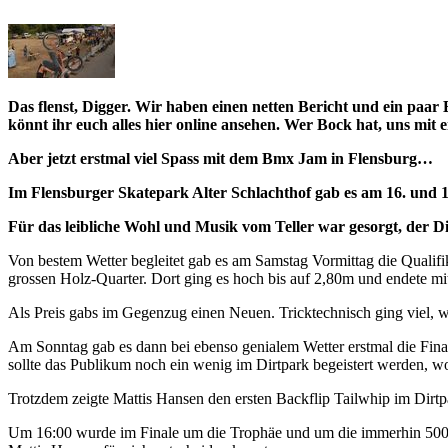
Das flenst, Digger. Wir haben einen netten Bericht und ein paar
könnt ihr euch alles hier online ansehen. Wer Bock hat, uns mit 
Aber jetzt erstmal viel Spass mit dem Bmx Jam in Flensburg…
Im Flensburger Skatepark Alter Schlachthof gab es am 16. und 
Für das leibliche Wohl und Musik vom Teller war gesorgt, der Di
Von bestem Wetter begleitet gab es am Samstag Vormittag die Qualifik
grossen Holz-Quarter. Dort ging es hoch bis auf 2,80m und endete m
Als Preis gabs im Gegenzug einen Neuen. Tricktechnisch ging viel, 
Am Sonntag gab es dann bei ebenso genialem Wetter erstmal die Fina
sollte das Publikum noch ein wenig im Dirtpark begeistert werden, wob
Trotzdem zeigte Mattis Hansen den ersten Backflip Tailwhip im Dirtp
Um 16:00 wurde im Finale um die Trophäe und um die immerhin 500 Eur