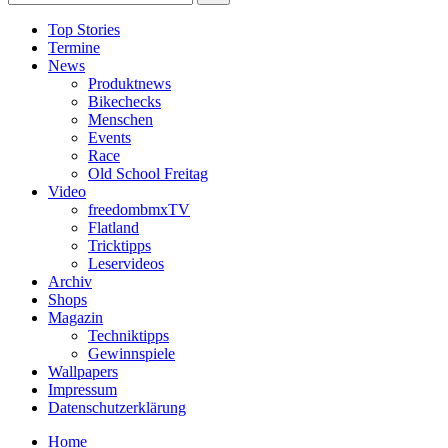
Top Stories
Termine
News
Produktnews
Bikechecks
Menschen
Events
Race
Old School Freitag
Video
freedombmxTV
Flatland
Tricktipps
Leservideos
Archiv
Shops
Magazin
Techniktipps
Gewinnspiele
Wallpapers
Impressum
Datenschutzerklärung
Home