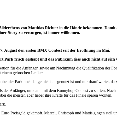
 Bilderchens von Matthias Richter in die Hände bekommen. Damit de
einer Story zu versorgen, ist immer willkomen.
17. August den ersten BMX Contest seit der Eröffnung im Mai.
rt Park frisch geshapt und das Publikum liess auch nicht auf sic
ation für die Anfänger, sowie am Nachmittag die Qualifikation der For
it einem gebrochen Lenker.
wobei der Park noch lange nicht ausgenutzt ist und nur drauf wartet,
ls der Anfänger, um dann mit dem Bunnyhop Contest zu starten. Nach 9
ei die meisten aber lieber ihre Kräfte für das Finale sparen wollten.
ark.
o Preisgeld gekämpft. Marcel, Christoph und Mattis gingen steil und 