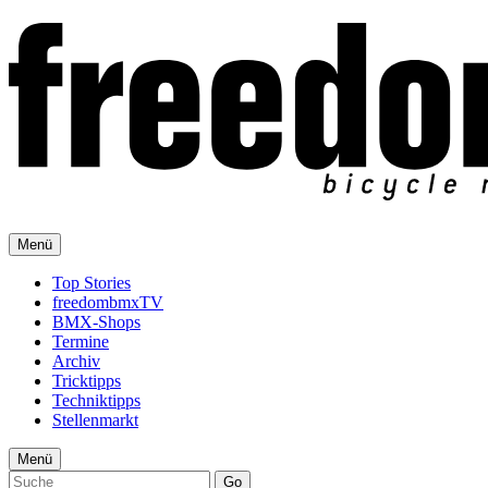
Menü
Top Stories
freedombmxTV
BMX-Shops
Termine
Archiv
Tricktipps
Techniktipps
Stellenmarkt
Menü
Go