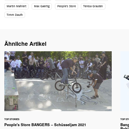
Martin Mahlert
Max Gaertig
People's Store
Teresa Grauten
Timm Dauth
Ähnliche Artikel
TOP STORIES
TOP ST
People's Store BANGERS – Schüsseljam 2021
Bang
Robi