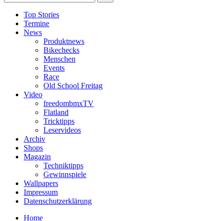
Top Stories
Termine
News
Produktnews
Bikechecks
Menschen
Events
Race
Old School Freitag
Video
freedombmxTV
Flatland
Tricktipps
Leservideos
Archiv
Shops
Magazin
Techniktipps
Gewinnspiele
Wallpapers
Impressum
Datenschutzerklärung
Home