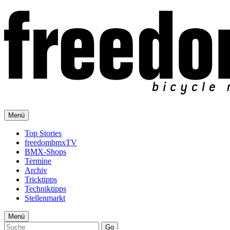
Menü
Top Stories
freedombmxTV
BMX-Shops
Termine
Archiv
Tricktipps
Techniktipps
Stellenmarkt
Menü
Go