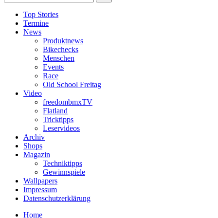
Top Stories
Termine
News
Produktnews
Bikechecks
Menschen
Events
Race
Old School Freitag
Video
freedombmxTV
Flatland
Tricktipps
Leservideos
Archiv
Shops
Magazin
Techniktipps
Gewinnspiele
Wallpapers
Impressum
Datenschutzerklärung
Home