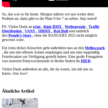
So, das war es für heute. Morgen nähern wir uns weiter dem
Podium an, dann gibt es die Platz 9 bis 7 zu sehen.
Stay tuned
!
PS: Vielen Dank an
éclat
,
Kink BMX
,
Wethepeople
,
Traffic
Distribution
,
VANS
,
SIBMX
,
Red Bull
und natürlich
den
People’s Store
, ohne die BANGERS 2023 nicht möglich
gewesen wäre.
Ein extra dickes Küsschen geht außerdem raus an den
Mellowpark
, die uns mit offenen Armen empfangen und uns eine toppmäßig
Feierlocation zur Verfügung gestellt haben. Eine große Fotogalerie
von unserem Partywochenende in Berlin findest du
HIER
.
Vielen Dank außerdem an alle, die da waren, um mit uns zu
feiern.
One love!
Ähnliche Artikel