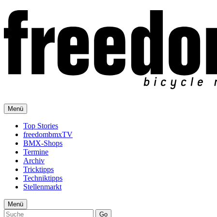
Menü
Top Stories
freedombmxTV
BMX-Shops
Termine
Archiv
Tricktipps
Techniktipps
Stellenmarkt
Menü
Go