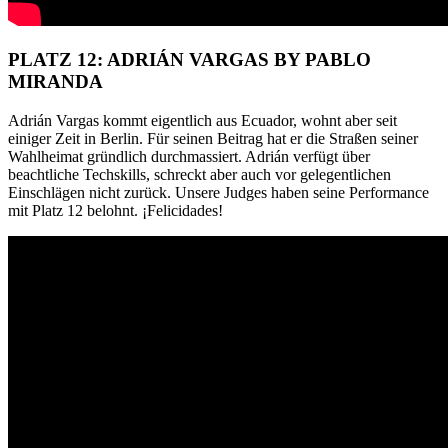
PLATZ 12: ADRIÁN VARGAS BY PABLO
MIRANDA
Adrián Vargas kommt eigentlich aus Ecuador, wohnt aber seit
einiger Zeit in Berlin. Für seinen Beitrag hat er die Straßen seiner
Wahlheimat gründlich durchmassiert. Adrián verfügt über
beachtliche Techskills, schreckt aber auch vor gelegentlichen
Einschlägen nicht zurück. Unsere Judges haben seine Performance
mit Platz 12 belohnt. ¡Felicidades!