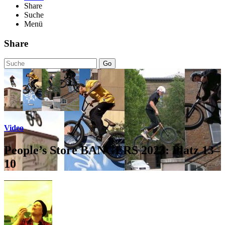
Share
Suche
Menü
Share
Go
Video
People’s Store BANGERS 2023: Platz 13–
10