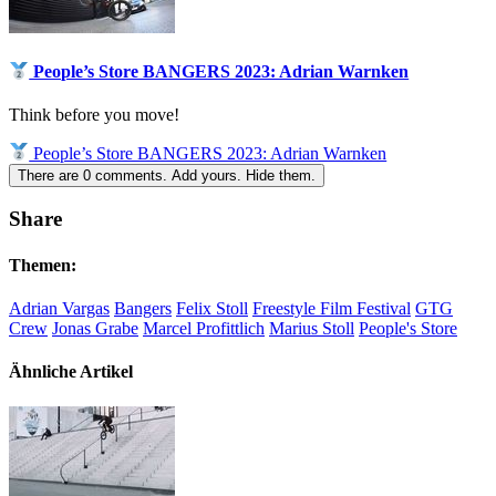
People’s Store BANGERS 2023: Adrian Warnken
Think before you move!
People’s Store BANGERS 2023: Adrian Warnken
There are
0
comments.
Add yours.
Hide them.
Share
Themen:
Adrian Vargas
Bangers
Felix Stoll
Freestyle Film Festival
GTG
Crew
Jonas Grabe
Marcel Profittlich
Marius Stoll
People's Store
Ähnliche Artikel