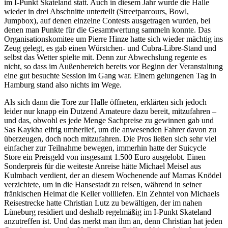
im I-Punkt Skateland statt. Auch in diesem Jahr wurde die Halle
wieder in drei Abschnitte unterteilt (Streetparcours, Bowl,
Jumpbox), auf denen einzelne Contests ausgetragen wurden, bei
denen man Punkte für die Gesamtwertung sammeln konnte. Das
Organisationskomitee um Pierre Hinze hatte sich wieder mächtig ins
Zeug gelegt, es gab einen Würstchen- und Cubra-Libre-Stand und
selbst das Wetter spielte mit. Denn zur Abwechslung regente es
nicht, so dass im Außenbereich bereits vor Beginn der Veranstaltung
eine gut besuchte Session im Gang war. Einem gelungenen Tag in
Hamburg stand also nichts im Wege.
Als sich dann die Tore zur Halle öffneten, erklärten sich jedoch
leider nur knapp ein Dutzend Amateure dazu bereit, mitzufahren –
und das, obwohl es jede Menge Sachpreise zu gewinnen gab und
Sas Kaykha eifrig umherlief, um die anwesenden Fahrer davon zu
überzeugen, doch noch mitzufahren. Die Pros ließen sich sehr viel
einfacher zur Teilnahme bewegen, immerhin hatte der Suicycle
Store ein Preisgeld von insgesamt 1.500 Euro ausgelobt. Einen
Sonderpreis für die weiteste Anreise hätte Michael Meisel aus
Kulmbach verdient, der an diesem Wochenende auf Mamas Knödel
verzichtete, um in die Hansestadt zu reisen, während in seiner
fränkischen Heimat die Keller vollliefen. Ein Zehntel von Michaels
Reisestrecke hatte Christian Lutz zu bewältigen, der im nahen
Lüneburg residiert und deshalb regelmäßig im I-Punkt Skateland
anzutreffen ist. Und das merkt man ihm an, denn Christian hat jeden