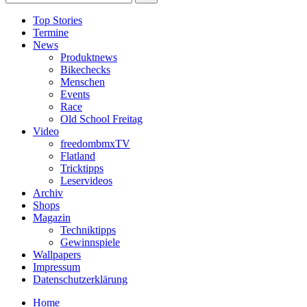
Top Stories
Termine
News
Produktnews
Bikechecks
Menschen
Events
Race
Old School Freitag
Video
freedombmxTV
Flatland
Tricktipps
Leservideos
Archiv
Shops
Magazin
Techniktipps
Gewinnspiele
Wallpapers
Impressum
Datenschutzerklärung
Home