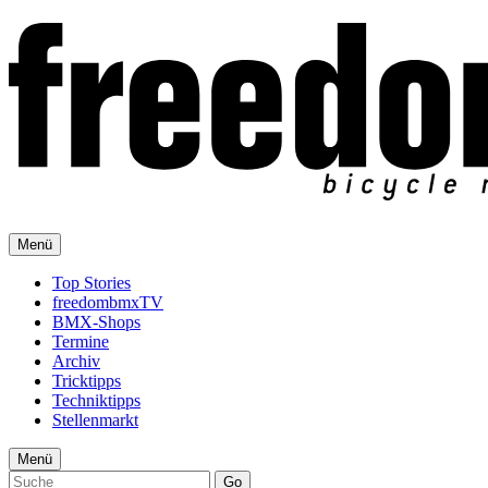
Menü
Top Stories
freedombmxTV
BMX-Shops
Termine
Archiv
Tricktipps
Techniktipps
Stellenmarkt
Menü
Go