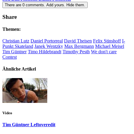
There are
0
comments.
Add yours.
Hide them.
Share
Themen:
Christian Lutz
Daniel Portorreal
David Theisen
Felix Stinshoff
I-
Punkt Skateland
Janek Wentzky
Max Bergmann
Michael Meisel
Tim Güntner
Timo Hildebrandt
Timothy Pesth
We don't care
Contest
Ähnliche Artikel
Video
Tim Güntner Leftoveredit