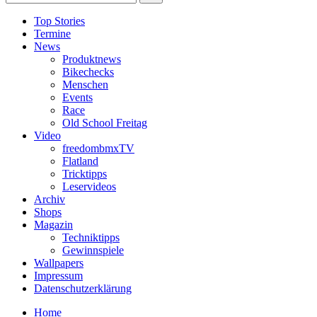
Top Stories
Termine
News
Produktnews
Bikechecks
Menschen
Events
Race
Old School Freitag
Video
freedombmxTV
Flatland
Tricktipps
Leservideos
Archiv
Shops
Magazin
Techniktipps
Gewinnspiele
Wallpapers
Impressum
Datenschutzerklärung
Home