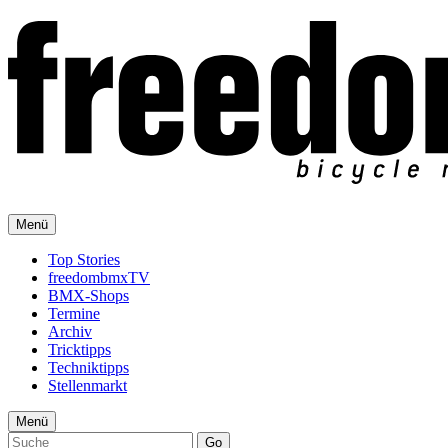
Menü
Top Stories
freedombmxTV
BMX-Shops
Termine
Archiv
Tricktipps
Techniktipps
Stellenmarkt
Menü
Go