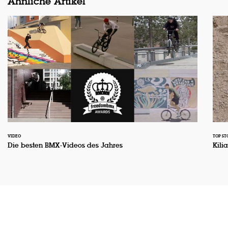
Ähnliche Artikel
VIDEO
TOP ST
Die besten BMX-Videos des Jahres
Kili