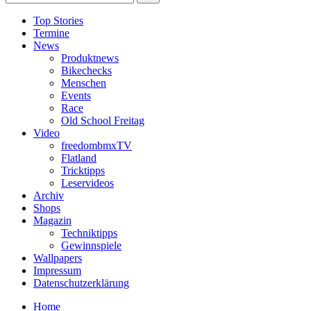
Top Stories
Termine
News
Produktnews
Bikechecks
Menschen
Events
Race
Old School Freitag
Video
freedombmxTV
Flatland
Tricktipps
Leservideos
Archiv
Shops
Magazin
Techniktipps
Gewinnspiele
Wallpapers
Impressum
Datenschutzerklärung
Home