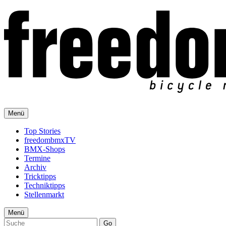
Menü
Top Stories
freedombmxTV
BMX-Shops
Termine
Archiv
Tricktipps
Techniktipps
Stellenmarkt
Menü
Go