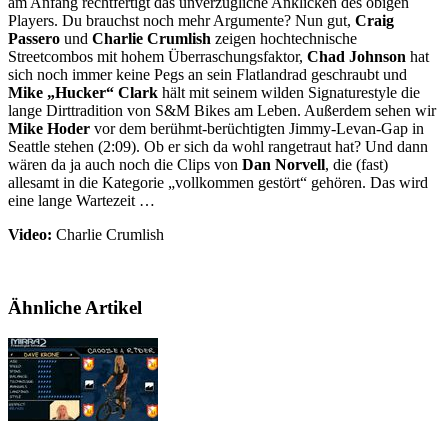
am Anfang rechtfertigt das unverzügliche Anklicken des obigen
Players. Du brauchst noch mehr Argumente? Nun gut,
Craig
Passero
und
Charlie Crumlish
zeigen hochtechnische
Streetcombos mit hohem Überraschungsfaktor,
Chad Johnson
hat
sich noch immer keine Pegs an sein Flatlandrad geschraubt und
Mike „Hucker“ Clark
hält mit seinem wilden Signaturestyle die
lange Dirttradition von S&M Bikes am Leben. Außerdem sehen wir
Mike Hoder
vor dem berühmt-berüchtigten Jimmy-Levan-Gap in
Seattle stehen (2:09). Ob er sich da wohl rangetraut hat? Und dann
wären da ja auch noch die Clips von
Dan Norvell
, die (fast)
allesamt in die Kategorie „vollkommen gestört“ gehören. Das wird
eine lange Wartezeit …
Video:
Charlie Crumlish
Ähnliche Artikel