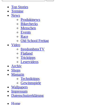
Top Stories
Termine
News
Produktnews
Bikechecks
Menschen
Events
Race
Old School Freitag
Video
freedombmxTV
Flatland
Tricktipps
Leservideos
Archiv
Shops
Magazin
Techniktipps
Gewinnspiele
Wallpapers
Impressum
Datenschutzerklärung
Home