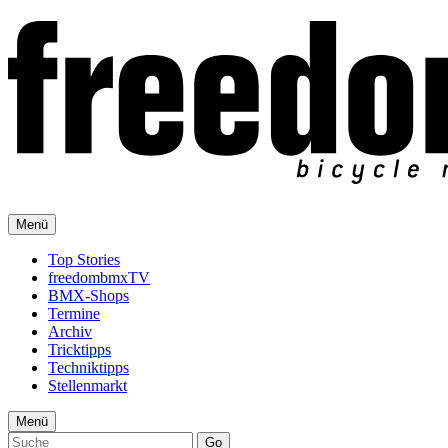
Menü
Top Stories
freedombmxTV
BMX-Shops
Termine
Archiv
Tricktipps
Techniktipps
Stellenmarkt
Menü
Go