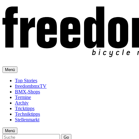
Menü
Top Stories
freedombmxTV
BMX-Shops
Termine
Archiv
Tricktipps
Techniktipps
Stellenmarkt
Menü
Go