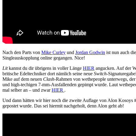
Nach den Parts von
Mike Curley
und
Jordan Godwin
ist nun auch di
Singleauskopplung online gegangen. Nice!
Lit
kannst du dir übrigens in voller Länge
HIER
angucken. Auf der We
britische Edeltechniker dort nämlich seine neue
Switch
-Signaturegabe
Mike auf dem neuen
Clash
-Rahmen von wethepeople unterwegs, der
und high-techigen 7-mm-Ausfallenden gepimpt wurde. Laut wethepeople
mal selber an – und zwar
HIER
.
Und dann hätten wir hier noch die zweite Auflage von Alon Kosoys #fo
gepostet wurde. Das sei hiermit nachgeholt, denn Alon geht ab!