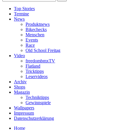
Top Stories
Termine
News
Produktnews
Bikechecks
Menschen
Events
Race
Old School Freitag
Video
freedombmxTV
Flatland
Tricktipps
Leservideos
Archiv
Shops
Magazin
Techniktipps
Gewinnspiele
Wallpapers
Impressum
Datenschutzerklärung
Home