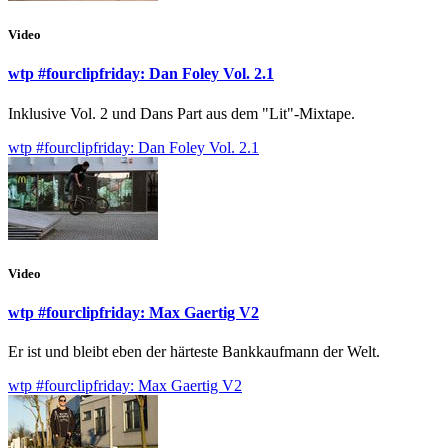
Video
wtp #fourclipfriday: Dan Foley Vol. 2.1
Inklusive Vol. 2 und Dans Part aus dem "Lit"-Mixtape.
wtp #fourclipfriday: Dan Foley Vol. 2.1
Video
wtp #fourclipfriday: Max Gaertig V2
Er ist und bleibt eben der härteste Bankkaufmann der Welt.
wtp #fourclipfriday: Max Gaertig V2