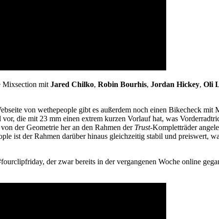
e Mixsection mit
Jared Chilko
,
Robin Bourhis
,
Jordan Hickey
,
Oli 
bseite von wethepeople gibt es außerdem noch einen Bikecheck mit Mike
l vor, die mit 23 mm einen extrem kurzen Vorlauf hat, was Vorderradtr
 von der Geometrie her an den Rahmen der
Trust
-Kompletträder angele
 ist der Rahmen darüber hinaus gleichzeitig stabil und preiswert, was
urclipfriday, der zwar bereits in der vergangenen Woche online gegange