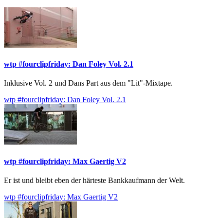
wtp #fourclipfriday: Dan Foley Vol. 2.1
Inklusive Vol. 2 und Dans Part aus dem "Lit"-Mixtape.
wtp #fourclipfriday: Dan Foley Vol. 2.1
wtp #fourclipfriday: Max Gaertig V2
Er ist und bleibt eben der härteste Bankkaufmann der Welt.
wtp #fourclipfriday: Max Gaertig V2