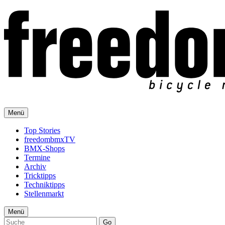
Menü
Top Stories
freedombmxTV
BMX-Shops
Termine
Archiv
Tricktipps
Techniktipps
Stellenmarkt
Menü
Go