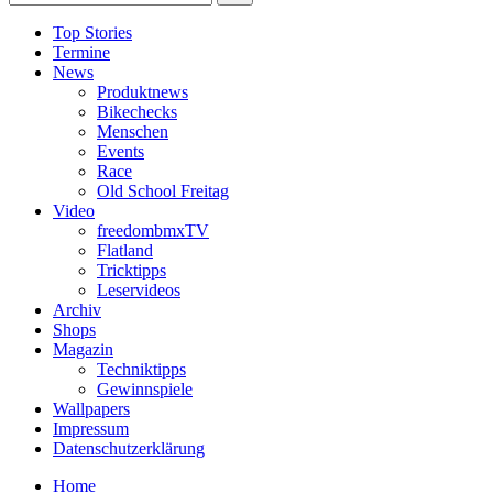
Top Stories
Termine
News
Produktnews
Bikechecks
Menschen
Events
Race
Old School Freitag
Video
freedombmxTV
Flatland
Tricktipps
Leservideos
Archiv
Shops
Magazin
Techniktipps
Gewinnspiele
Wallpapers
Impressum
Datenschutzerklärung
Home