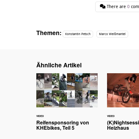
There are
0
com
Themen:
Konstantin Petsch
Marco Weißmantel
Ähnliche Artikel
VIDEO
VIDEO
Reifensponsoring von
(K)Nightsess
KHEbikes, Teil 5
Heizhaus