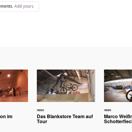
ments.
Add yours.
VIDEO
VIDEO
ion im
Das Blankstore Team auf
Marco Weißm
Tour
Schotterflec